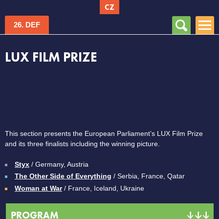
CZ
Vyhledávání
Hlavní menu
26. DEF
LUX FILM PRIZE
This section presents the European Parliament’s LUX Film Prize
and its three finalists including the winning picture.
Styx
/ Germany, Austria
The Other Side of Everything
/ Serbia, France, Qatar
Woman at War
/ France, Iceland, Ukraine
PROGRAM