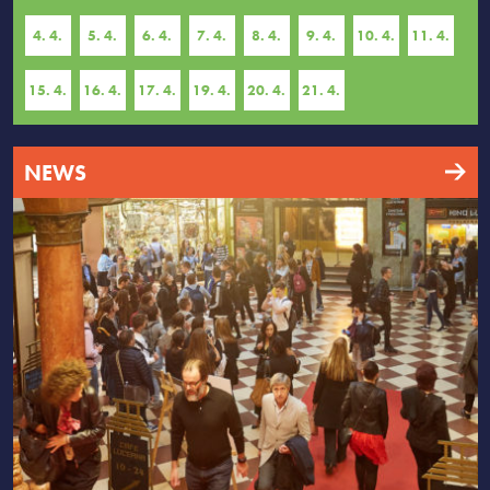
4. 4.
5. 4.
6. 4.
7. 4.
8. 4.
9. 4.
10. 4.
11. 4.
15. 4.
16. 4.
17. 4.
19. 4.
20. 4.
21. 4.
NEWS