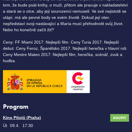
tom, že bude psát knihy, o muži, přitom ale pracuje v nakladatelství
a stará se o otce, aby její sourozenci nemuseli. Ve své nejistotě se
utápí, má ale pevné body ve svém životě. Dokud její otec
nepředstaví svoji nastávající a María musí přehodnotit svůj život.
Nebo ho konečně začít žít?
Ceny: FF Miami 2017: Nejlepší film. Ceny Turia 2017: Nejlepší
debut. Ceny Feroz, Španělsko 2017: Nejlepší herečka v hlavní roli.
Ceny Mestre Mateo 2017: Nejlepší film, herečka, scénář, zvuk a
hudba.
Program
Kino Pilotů (Praha)
KOUPIT
Út
09.4.
17:30