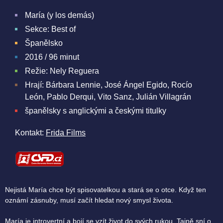
María (y los demás)
Sekce: Best of
Španělsko
2016 / 96 minut
Režie: Nely Reguera
Hrají: Bárbara Lennie, José Ángel Egido, Rocío
León, Pablo Derqui, Vito Sanz, Julián Villagrán
španělsky s anglickými a českými titulky
Kontakt:
Frida Films
Nejistá María chce být spisovatelkou a stará se o otce. Když ten
oznámí zásnuby, musí začít hledat nový smysl života.
María je introvertní a bojí se vzít život do svých rukou. Tajně sní o